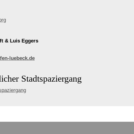
org
ft & Luis Eggers
en-luebeck.de
licher Stadtspaziergang
tspaziergang