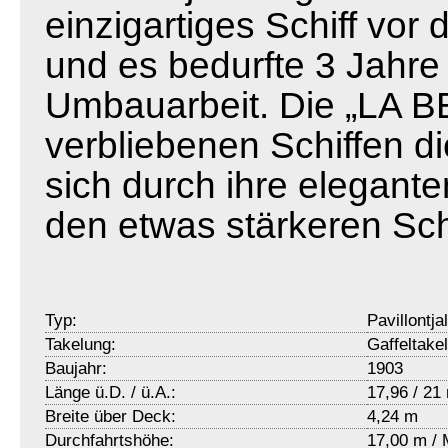
einzigartiges Schiff vo
und es bedurfte 3 Jahre
Umbauarbeit. Die „LA BE
verbliebenen Schiffen d
sich durch ihre elegant
den etwas stärkeren Sch
Typ:
Pavillontja
Takelung:
Gaffeltake
Baujahr:
1903
Länge ü.D. / ü.A.:
17,96 / 21
Breite über Deck:
4,24 m
Durchfahrtshöhe:
17,00 m / 