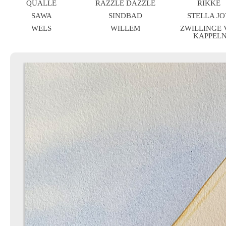
QUALLE
RAZZLE DAZZLE
RIKKE
SAWA
SINDBAD
STELLA J
WELS
WILLEM
ZWILLINGE
KAPPEL