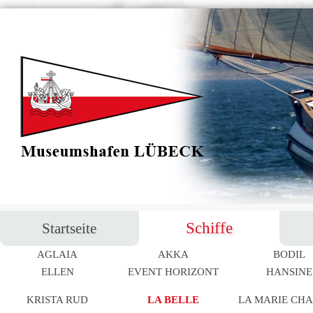
Navigation
Schiffe
Startseite
überspringen
AGLAIA
AKKA
BODIL
Navigation
ELLEN
EVENT HORIZONT
HANSINE
überspringen
KRISTA RUD
LA BELLE
LA MARIE CH