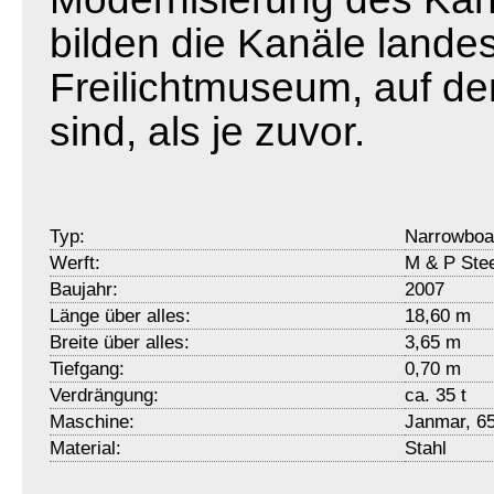
bilden die Kanäle landes
Freilichtmuseum, auf d
sind, als je zuvor.
Typ:
Narrowboa
Werft:
M & P Stee
Baujahr:
2007
Länge über alles:
18,60 m
Breite über alles:
3,65 m
Tiefgang:
0,70 m
Verdrängung:
ca. 35 t
Maschine:
Janmar, 6
Material:
Stahl