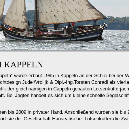
N KAPPELN
appeln“ wurde erbaut 1995 in Kappeln an der Schlei bei de
tdesign Judel/Vrolijk & Dipl.-Ing.Torsten Conradi als vierl
plik der gleichnamigen in Cappeln gebauten Lotsenkutterjac
. Bei Jagten handelt es sich um kleine schnelle Segelschiffe
aren bis 2009 in privater Hand. Anschließend wurden sie bi
ehört sie der Gesellschaft Hanseatischer Lotsenkutter-die Z