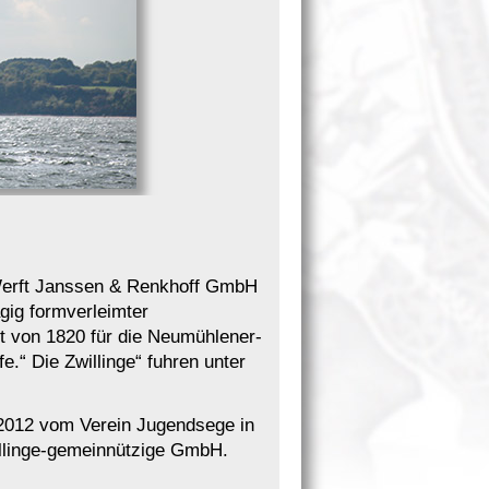
r Werft Janssen & Renkhoff GmbH
agig formverleimter
ht von 1820 für die Neumühlener-
.“ Die Zwillinge“ fuhren unter
s 2012 vom Verein Jugendsege in
willinge-gemeinnützige GmbH.